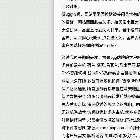
回收难度。
做ugg仿牌，网站常常因投诉被关闭是常
的投诉，网站而因此被关闭，给您带来巨大
无法访问，甚至直接丢失大订单。若不没有
客户。甚至担心何时站点会被关闭，客户资
客户要选择怎样的仿牌空间呢？
经过我司长期的研发，为做ugg仿牌的客户
多台前端主机 荷兰,德国,乌克兰,马来西亚,
DNS智能切换 智能DNS系统实施宕机检测
网站永久在线 多台前端随机轮询+智能DNS
保障访问速度 所有服务器都布置在欧美地
保障数据安全 将多台服务器转发后端服务
免去后顾之忧 将被投诉的烦恼交给我们，
无敌机海战术 仿牌投诉封多少主机,就补充
升级操作简单 只需要修改域名解析,解析生
跨平台兼容性 兼容jsp,asp,php,asp.
而客户只需要 解析域名,处理时间约2分钟