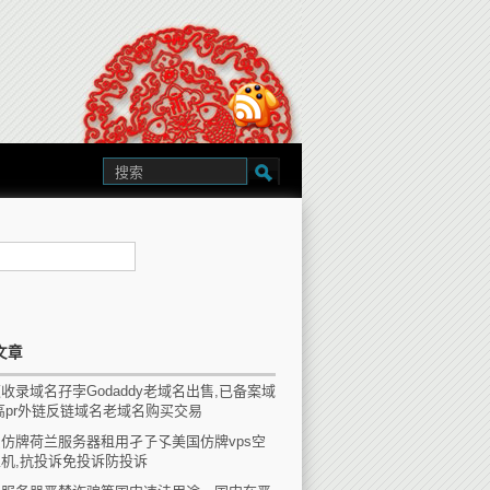
文章
收录域名孖孛Godaddy老域名出售,已备案域
高pr外链反链域名老域名购买交易
仿牌荷兰服务器租用孑孒孓美国仿牌vps空
机,抗投诉免投诉防投诉