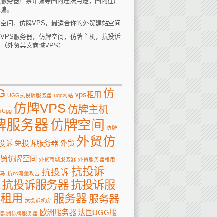
贸服务器严禁诈骗等国内违法用途，国内在严
诈骗。
空间，仿牌VPS，最适合你的外贸建站空间
VPS服务器，仿牌空间，仿牌主机，抗投诉
S（外贸英文商城VPS）
G
仿
vps租用
UGG抗投诉服务器
ugg网站
仿牌VPS
仿牌主机
Ugg
牌服务器
仿牌空间
仿牌
外贸仿
投诉
免投诉服务器
外贸
外贸仿牌空间
外贸商城服务器
外贸服务器租用
抗投诉
抗投诉
马
抗cc流量攻击
抗投诉服务器
抗投诉服
器租用
服务器
服务器
抗投诉机房
欧洲服务器
法国UGG服
欧洲仿牌服务器