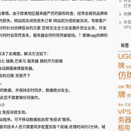
外
打
有的事情。由于欧美地区越来越严厉的版权检查，经常会接到品牌商
仿牌
的损失。网站因关闭而丢失订单 网站因为侵权被关闭，导致客户
外贸
VP
好的针对仿牌投诉的方案 您将无法全力去发展外贸业业务，开发
料何时会突然丢失，服务器会何时突然被拔线。？那做ugg仿牌的
标签
解决了此难题。解决方法如下：
UG
瑞士,瑞典,巴拿马 服务器 随机作为前端
牌
仿牌
,自动屏蔽故障服务器。
仿
宕机切换 双管齐下
区。
免
站群
器的数据，并保持实时同步，数据绝对安全。
牌
因此您不需要做任何操作。
多少
多ip
巴拿
VPS
效,免投诉就生效。
务
net等网站程序。可不移动数据就启用“免投诉”服务。
租用
。我司技术人员只需要同步配置到各个前端,处理时间约2分钟。域