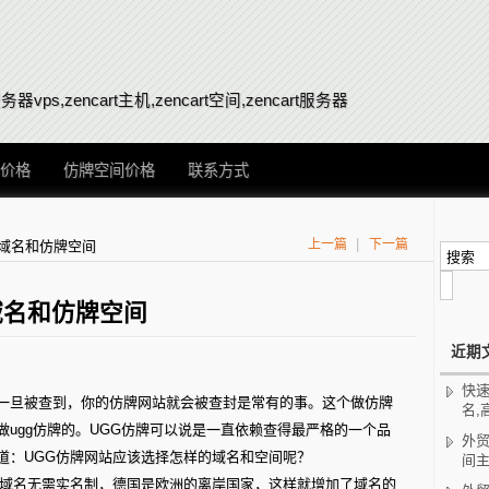
s,zencart主机,zencart空间,zencart服务器
价格
仿牌空间价格
联系方式
|
上一篇
下一篇
的域名和仿牌空间
域名和仿牌空间
近期
快速
一旦被查到，你的仿牌网站就会被查封是常有的事。这个做仿牌
名,
ugg仿牌的。UGG仿牌可以说是一直依赖查得最严格的一个品
外贸
道：UGG仿牌网站应该选择怎样的域名和空间呢？
间主
口的域名无需实名制，德国是欧洲的离岸国家，这样就增加了域名的