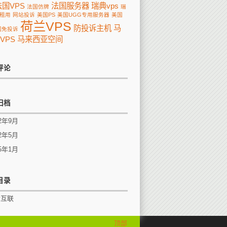
法国VPS
法国服务器
瑞典vps
法国仿牌
瑞
租用
网站投诉
美国PS
美国UGG专用服务器
美国
荷兰VPS
防投诉主机
马
国免投诉
VPS
马来西亚空间
评论
归档
22年9月
22年5月
15年1月
目录
六互联
顶部